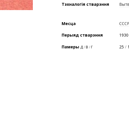
Тэхналогія стварэння
Вытв
Месца
ССС
Перыяд стварэння
1930
Памеры
25
/
Д
/
В
/
Г