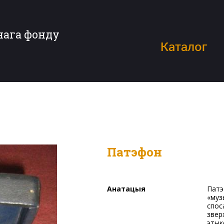
нага фонду
Каталог
Патэфон
Анатацыя
Патэфон па вонкавым выглядзе нагадвае грамафон
«муз
спос
звер
этык