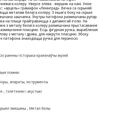
чневага колеру. Уверсе злева - вершнік на кані. Унізе
іс: «арцель» грамафон «Ленінград». Вечка са скрыняй
ецца металам белага колеру. З іншага боку на скрыні
ешчана зашчапка. Ўнутры патэфона размешчаны рупар.
ка на плыце прайграваецца з дапамогай іголкі. На
жні з металу белага колеру размешчана прыстасаванне
размяшчэння пласцінкі. Ёсць фігурная ручка, вырабленая
лову з металу і дрэва, для накруткі пласцінкі. Збоку
ні патэфона знаходзіцца ручка для пераноскі.
скі раенны гісторыка-краязнаўчы музей
выя помнікі
оры, апараты, інструменты
-, тэлетэхнікі і акустыкі
рыял змешаны
,
Метал белы