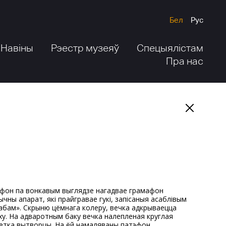
Бел
Рус
Навіны
Рэестр музеяў
Спецыялістам
Пра нас
ычны апарат, які прайгравае гукі, запісаныя асаблівым
абам». Скрыню цёмнага колеру, вечка адкрываецца
ху. На адваротным баку вечка налепленая круглая
етка вытворцы. На ёй намаляваны патэфон