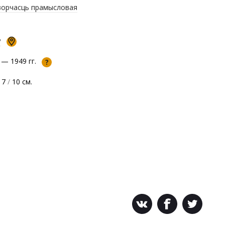
орчасць прамысловая
Р
 — 1949 гг.
?
17
/
10 см.