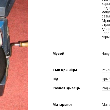
кары
надп
мацу
разм
Музы
стры
для 
напа
скры
Музей
Чаву
Тып крыніцы
Рэча
Від
Прыб
Разнавіднасць
Радыё
Матэрыял
Матэ