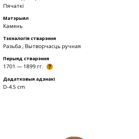
Пячаткі
Матэрыял
Камень
Тэхналогія стварэння
Разьба
,
Вытворчасць ручная
Перыяд стварэння
1701 — 1899 гг.
?
Дадатковыя адзнакі
D-4.5 cm