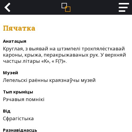
Пячатка
Анатацыя
Круглая, з выявай на штэмпелі трохпялёсткавай
кароны, крыжа, перакрыжаваных рук. У верхняй
частцы літары «K», « F(?)».
Музей
Лепельскі раённы краязнаўчы музей
Тып крыніцы
Рэчавыя помнікі
Від
Сфрагістыка
Разнавіднасць