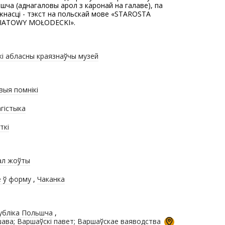
шча (аднагаловы арол з каронай на галаве), па
жнасці - тэкст на польскай мове «STAROSTA
IATOWY MOŁODECKI».
кі абласны краязнаўчы музей
выя помнікі
гістыка
ткі
ал жоўты
ё ў форму
,
Чаканка
убліка Польшча
,
ава; Варшаўскі павет; Варшаўскае ваяводства