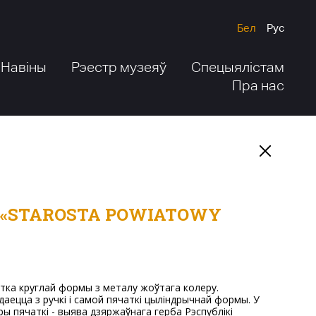
Бел
Рус
Навіны
Рэестр музеяў
Спецыялістам
Пра нас
даецца з ручкі і самой пячаткі цыліндрычнай формы. У
ры пячаткі - выява дзяржаўнага герба Рэспублікі