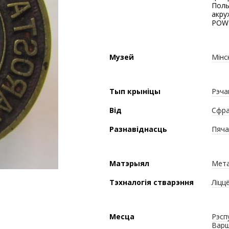
Поль
акру
POW
Музей
Мінс
Тып крыніцы
Рэча
Від
Сфра
Разнавіднасць
Пяча
Матэрыял
Мет
Тэхналогія стварэння
Ліцц
Месца
Рэсп
Варш