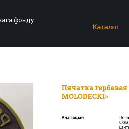
нага фонду
Каталог
Пячатка гербавая «STAROSTA POWIATOWY
MOLODECKI»
Анатацыя
Пячатка круглай формы з металу жоўтага колеру.
Скла
цэнт