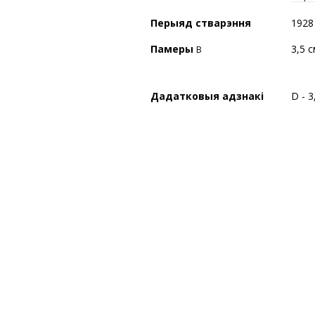
Перыяд стварэння
1928
Памеры
3,5 с
В
Дадатковыя адзнакі
D - 