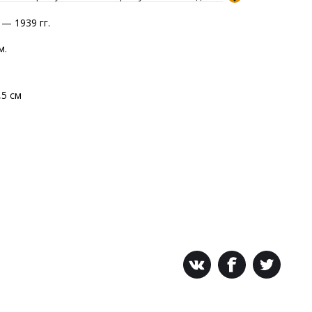
 — 1939 гг.
м.
3,5 см