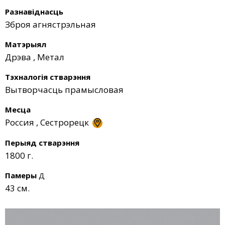
Разнавіднасць
Зброя агнястрэльная
Матэрыял
Дрэва
,
Метал
Тэхналогія стварэння
Вытворчасць прамысловая
Месца
Россия
,
Сестрорецк
Перыяд стварэння
1800 г.
Памеры
Д
43 см.