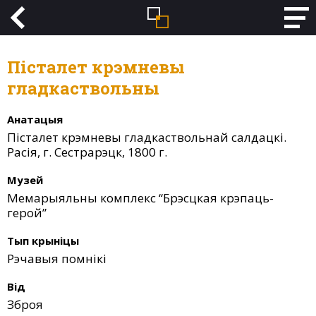
Пісталет крэмневы
гладкаствольны
Анатацыя
Пісталет крэмневы гладкаствольнай салдацкі.
Расія, г. Сестрарэцк, 1800 г.
Музей
Мемарыяльны комплекс “Брэсцкая крэпаць-
герой”
Тып крыніцы
Рэчавыя помнікі
Від
Зброя