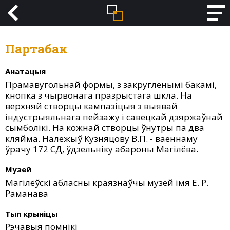
Партабак
Анатацыя
Прамавугольнай формы, з закругленымі бакамі,
кнопка з чырвонага празрыстага шкла. На
верхняй створцы кампазіцыя з выявай
індустрыяльнага пейзажу і савецкай дзяржаўнай
сымболікі. На кожнай створцы ўнутры па два
кляйма. Належыў Кузняцову В.П. - ваеннаму
ўрачу 172 СД, ўдзельніку абароны Магілёва.
Музей
Магілёўскі абласны краязнаўчы музей імя Е. Р.
Раманава
Тып крыніцы
Рэчавыя помнікі