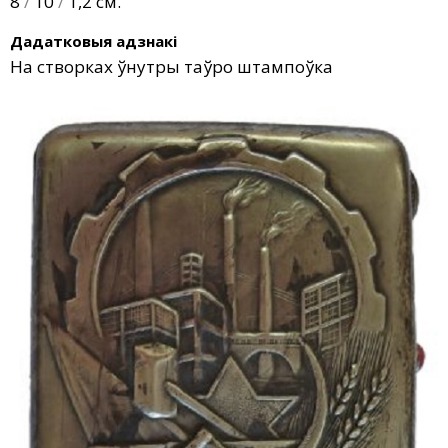
8
/
10
/
1,2 см.
Дадатковыя адзнакі
На створках ўнутры таўро штампоўка