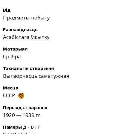
Від
Прадметы побыту
Разнавіднасць
Асабістага ўжытку
Матэрыял
Срэбра
Тэхналогія стварэння
Вытворчасць саматужная
Месца
СССР
Перыяд стварэння
1920 — 1939 гг.
Памеры
Д
/
В
/
Г