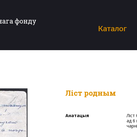
нага фонду
Каталог
Ліст родным
Анатацыя
Ліст беларускага пісьменніка Быкава Васіля Уладзіміравіча
ад 6
чарні