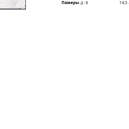
Памеры
14,5
Д
/
В