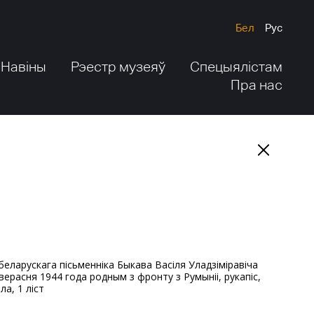
Бел
Рус
Навіны
Рэестр музеяў
Спецыялістам
Пра нас
 верасня 1944 года родным з фронту з Румыніі, рукапіс,
ла, 1 ліст