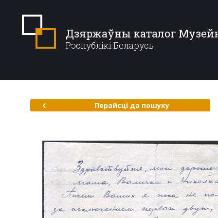
Дзяржаўны каталог Музей
Рэспублікі Беларусь
Перайсці да пошуку