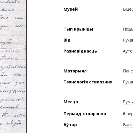
Музей
Віце
Тып крыніцы
Пісь
Від
Рука
Разнавіднасць
Аўто
Матэрыял
Папе
Тэхналогія стварэння
Рука
Месца
Рум
Перыяд стварэння
6 ве
Аўтар
Васі