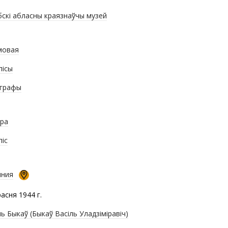
бскі абласны краязнаўчы музей
мовая
пісы
графы
ра
піс
ыния
расня 1944 г.
ль Быкаў (Быкаў Васіль Уладзіміравіч)