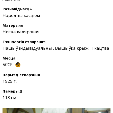
Разнавіднасць
Народны касцюм
Матэрыял
Нитка каляровая
Тэхналогія стварэння
Пашыў індывідуальны
,
Вышыўка крыж
,
Ткацтва
Месца
БССР
Перыяд стварэння
1925 г.
Памеры
Д
118 см.