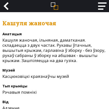
Кашуля жаночая
Анатацыя
Кашуля жаночая, ільняная, даматканая.
складаецца з двух частак. Рукавы ўтачныя,
вышытыя крыжам, гарлавіна ў зборку - без ўзору,
рукаў сабраны ў зборку на абшэвак - вышыты
крыжам. Зашпіляецца на два гузіка.
Музей
Касцюковіцкі краязнаўчы музей
Тып крыніцы
Рэчавыя помнікі
Від
Адзенне