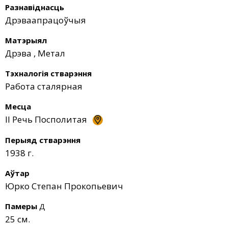
Разнавіднасць
Дрэваапрацоўчыя
Матэрыял
Дрэва
,
Метал
Тэхналогія стварэння
Работа сталярная
Месца
II Речь Посполитая
Перыяд стварэння
1938 г.
Аўтар
Юрко Степан Прокопьевич
Памеры
Д
25 см.