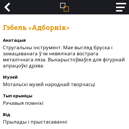
Гэбель «Адборнік»
Анатацыя
Стругальны інструмент. Мае выгляд бруска і
замацаванага ў ім невялікага вострага
металічнага ляза. Выкарыстоўваўся для фігурнай
апрацоўкі дрэва.
Музей
Мотальскі музей народнай творчасці
Тып крыніцы
Рэчавыя помнікі
Від
Прылады і прыстасаванні