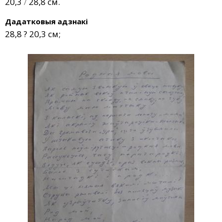
20,3
/
28,8 см.
Дадатковыя адзнакі
28,8 ? 20,3 см;