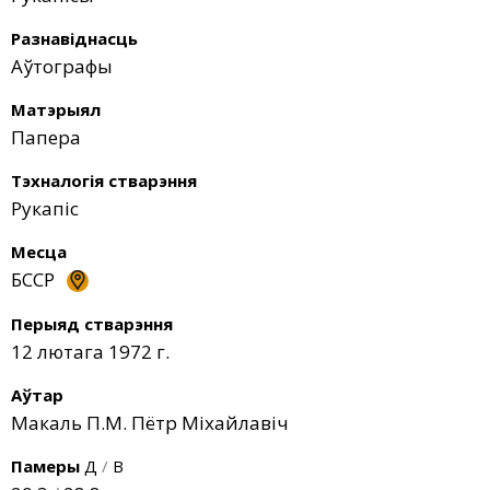
Разнавіднасць
Аўтографы
Матэрыял
Папера
Тэхналогія стварэння
Рукапіс
Месца
БССР
Перыяд стварэння
12 лютага 1972 г.
Аўтар
Макаль П.М. Пётр Міхайлавіч
Памеры
Д
/
В