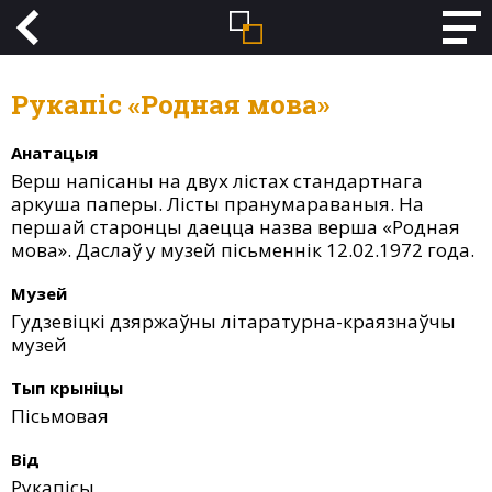
Рукапіс «Родная мова»
Анатацыя
Верш напісаны на двух лістах стандартнага
аркуша паперы. Лісты пранумараваныя. На
першай старонцы даецца назва верша «Родная
мова». Даслаў у музей пісьменнік 12.02.1972 года.
Музей
Гудзевіцкі дзяржаўны літаратурна-краязнаўчы
музей
Тып крыніцы
Пісьмовая
Від
Рукапісы