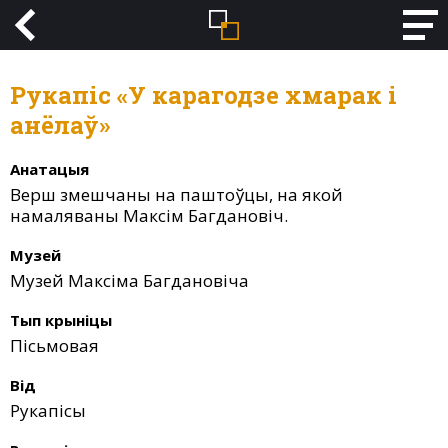
Рукапіс «У карагодзе хмарак і
анёлаў»
Анатацыя
Верш змешчаны на паштоўцы, на якой
намаляваны Максім Багдановіч.
Музей
Музей Максіма Багдановіча
Тып крыніцы
Пісьмовая
Від
Рукапісы