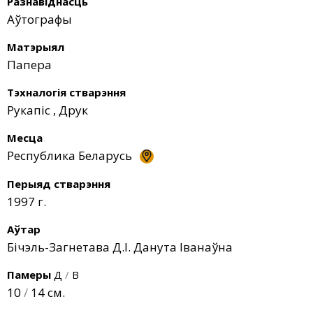
Разнавіднасць
Аўтографы
Матэрыял
Папера
Тэхналогія стварэння
Рукапіс
,
Друк
Месца
Республика Беларусь
Перыяд стварэння
1997 г.
Аўтар
Бічэль-Загнетава Д.І. Данута Іванаўна
Памеры
Д
/
В
10
/
14 см.