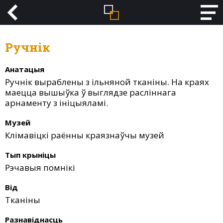
Ручнік
Анатацыя
Ручнік выраблены з ільняной тканіны. На краях
маецца вышыўка ў выглядзе расліннага
арнаменту з ініцыяламі.
Музей
Клімавіцкі раённы краязнаўчы музей
Тып крыніцы
Рэчавыя помнікі
Від
Тканіны
Разнавіднасць