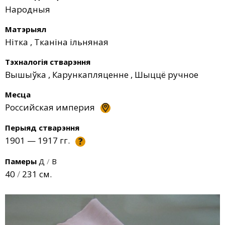
Народныя
Матэрыял
Нітка
,
Тканіна ільняная
Тэхналогія стварэння
Вышыўка
,
Карункапляценне
,
Шыццё ручное
Месца
Российская империя
Перыяд стварэння
1901 — 1917 гг.
?
Памеры
Д
/
В
40
/
231 см.