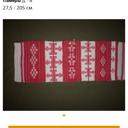
Памеры
Д
/
В
27,5
/
205 см.