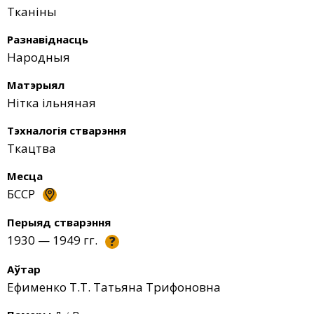
Тканіны
Разнавіднасць
Народныя
Матэрыял
Нітка ільняная
Тэхналогія стварэння
Ткацтва
Месца
БССР
Перыяд стварэння
1930 — 1949 гг.
?
Аўтар
Ефименко Т.Т. Татьяна Трифоновна