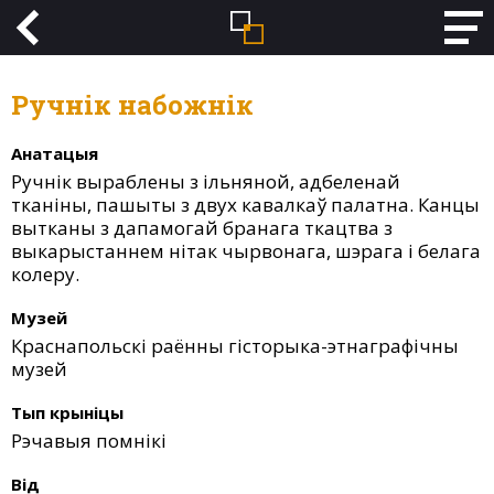
Ручнік набожнік
Анатацыя
Ручнік выраблены з ільняной, адбеленай
тканіны, пашыты з двух кавалкаў палатна. Канцы
вытканы з дапамогай бранага ткацтва з
выкарыстаннем нітак чырвонага, шэрага і белага
колеру.
Музей
Краснапольскі раённы гісторыка-этнаграфічны
музей
Тып крыніцы
Рэчавыя помнікі
Від