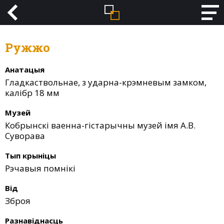
Ружжо
Анатацыя
Гладкаствольнае, з ударна-крэмневым замком,
калібр 18 мм
Музей
Кобрынскі ваенна-гістарычны музей імя А.В.
Суворава
Тып крыніцы
Рэчавыя помнікі
Від
Зброя
Разнавіднасць