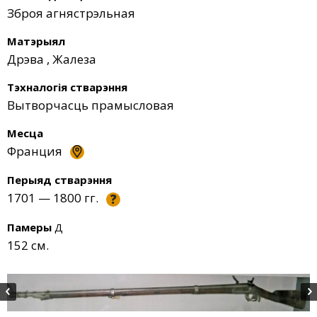
Зброя агнястрэльная
Матэрыял
Дрэва
,
Жалеза
Тэхналогія стварэння
Вытворчасць прамысловая
Месца
Франция
Перыяд стварэння
1701 — 1800 гг.
?
Памеры
Д
152 см.