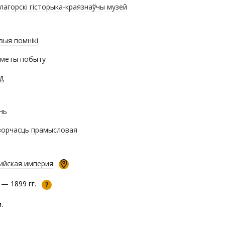
лагорскі гісторыка-краязнаўчы музей
выя помнікі
меты побыту
д
нь
орчасць прамысловая
ийская империя
 — 1899 гг.
?
.