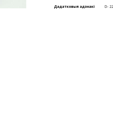
Дадатковыя адзнакі
D- 2