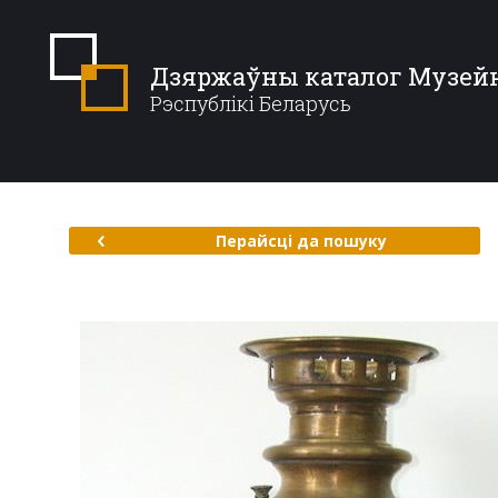
Дзяржаўны каталог Музей
Рэспублікі Беларусь
Перайсці да пошуку