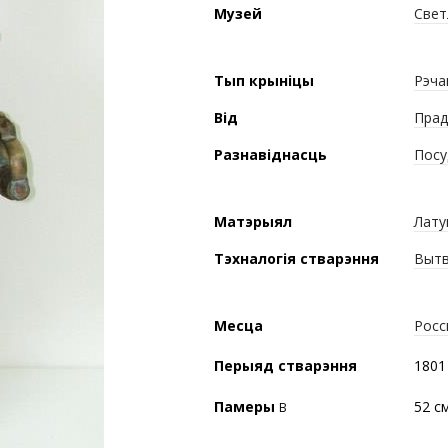
Музей
Свет
Тып крыніцы
Рэча
Від
Прад
Разнавіднасць
Посу
Матэрыял
Лату
Тэхналогія стварэння
Вытв
Месца
Росс
Перыяд стварэння
1801
Памеры
52 см
В