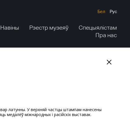
Бел
Рус
Навіны
Рэестр музеяў
Спецыялістам
Пра нас
яць медалёў міжнародных і расійскіх выставак.