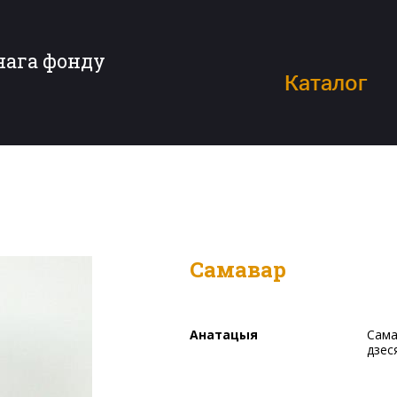
нага фонду
Каталог
Самавар
Анатацыя
Самавар латунны. У верхняй частцы штампам нанесены
дзес