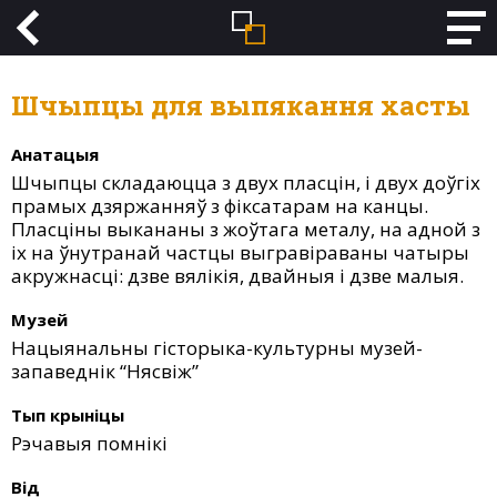
Шчыпцы для выпякання хасты
Анатацыя
Шчыпцы складаюцца з двух пласцін, і двух доўгіх
прамых дзяржанняў з фіксатарам на канцы.
Пласціны выкананы з жоўтага металу, на адной з
іх на ўнутранай частцы выгравіраваны чатыры
акружнасці: дзве вялікія, двайныя і дзве малыя.
Музей
Нацыянальны гісторыка-культурны музей-
запаведнік “Нясвіж”
Тып крыніцы
Рэчавыя помнікі
Від