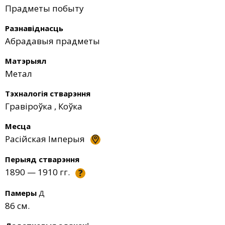
Прадметы побыту
Разнавіднасць
Абрадавыя прадметы
Матэрыял
Метал
Тэхналогія стварэння
Гравіроўка
,
Коўка
Месца
Расійская Імперыя
Перыяд стварэння
1890 — 1910 гг.
?
Памеры
Д
86 см.