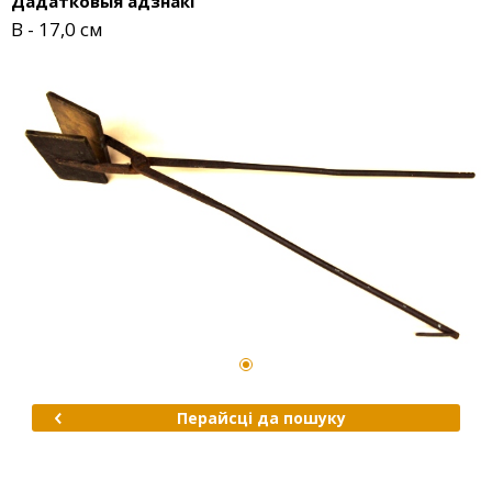
Дадатковыя адзнакі
B - 17,0 см
Перайсці да пошуку