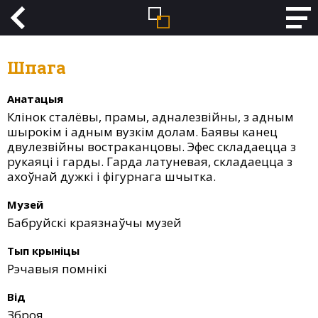
Шпага
Анатацыя
Клінок сталёвы, прамы, адналезвійны, з адным
шырокім і адным вузкім долам. Баявы канец
двулезвійны востраканцовы. Эфес складаецца з
рукаяці і гарды. Гарда латуневая, складаецца з
ахоўнай дужкі і фігурнага шчытка.
Музей
Бабруйскі краязнаўчы музей
Тып крыніцы
Рэчавыя помнікі
Від
Зброя