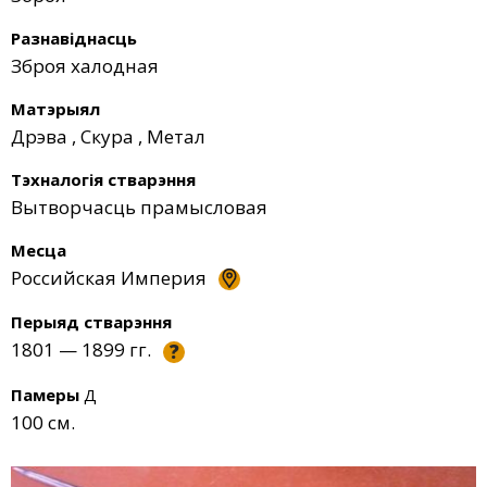
Разнавіднасць
Зброя халодная
Матэрыял
Дрэва
,
Скура
,
Метал
Тэхналогія стварэння
Вытворчасць прамысловая
Месца
Российская Империя
Перыяд стварэння
1801 — 1899 гг.
?
Памеры
Д
100 см.