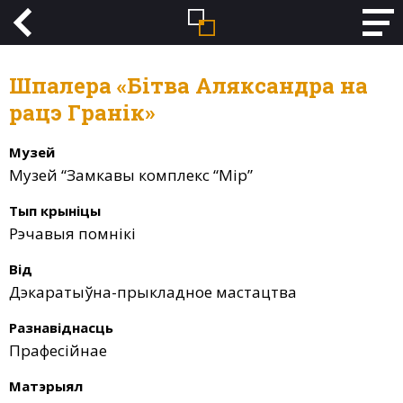
Шпалера «Бітва Аляксандра на
рацэ Гранік»
Музей
Музей “Замкавы комплекс “Мір”
Тып крыніцы
Рэчавыя помнікі
Від
Дэкаратыўна-прыкладное мастацтва
Разнавіднасць
Прафесійнае
Матэрыял