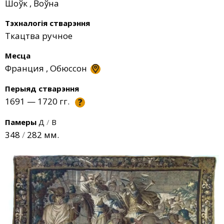
Шоўк
,
Воўна
Тэхналогія стварэння
Ткацтва ручное
Месца
Франция
,
Обюссон
Перыяд стварэння
1691 — 1720 гг.
?
Памеры
Д
/
В
348
/
282 мм.