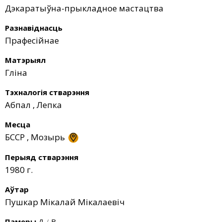
Дэкаратыўна-прыкладное мастацтва
Разнавіднасць
Прафесійнае
Матэрыял
Гліна
Тэхналогія стварэння
Абпал
,
Лепка
Месца
БССР
,
Мозырь
Перыяд стварэння
1980 г.
Аўтар
Пушкар Мікалай Мікалаевіч
Памеры
Д
/
В