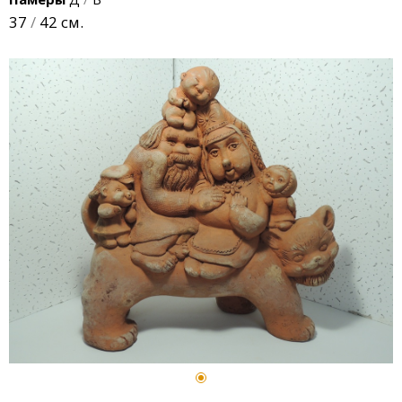
37
/
42 см.