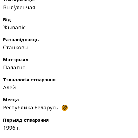
Выяўленчая
Від
Жывапіс
Разнавіднасць
Станковы
Матэрыял
Палатно
Тэхналогія стварэння
Алей
Месца
Республика Беларусь
Перыяд стварэння
1996 г.