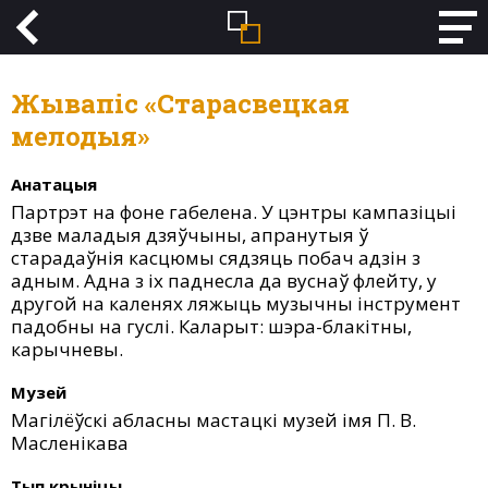
Жывапіс «Старасвецкая
мелодыя»
Анатацыя
Партрэт на фоне габелена. У цэнтры кампазіцыі
дзве маладыя дзяўчыны, апранутыя ў
старадаўнія касцюмы сядзяць побач адзін з
адным. Адна з іх паднесла да вуснаў флейту, у
другой на каленях ляжыць музычны інструмент
падобны на гуслі. Каларыт: шэра-блакітны,
карычневы.
Музей
Магілёўскі абласны мастацкі музей імя П. В.
Масленікава
Тып крыніцы