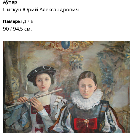
Аўтар
Пискун Юрий Александрович
Памеры
Д
/
В
90
/
94,5 см.