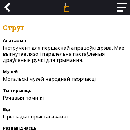
Струг
Анатацыя
Інструмент для першаснай апрацоўкі дрэва. Мае
выгнутае лязо і паралельна пастаўленыя
драўляныя ручкі для трымання.
Музей
Мотальскі музей народнай творчасці
Тып крыніцы
Рэчавыя помнікі
Від
Прылады і прыстасаванні
Разнавіднасць