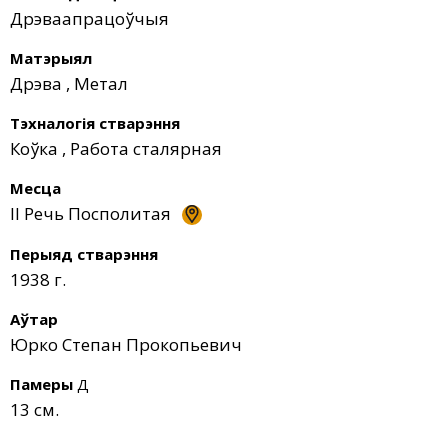
Дрэваапрацоўчыя
Матэрыял
Дрэва
,
Метал
Тэхналогія стварэння
Коўка
,
Работа сталярная
Месца
II Речь Посполитая
Перыяд стварэння
1938 г.
Аўтар
Юрко Степан Прокопьевич
Памеры
Д
13 см.