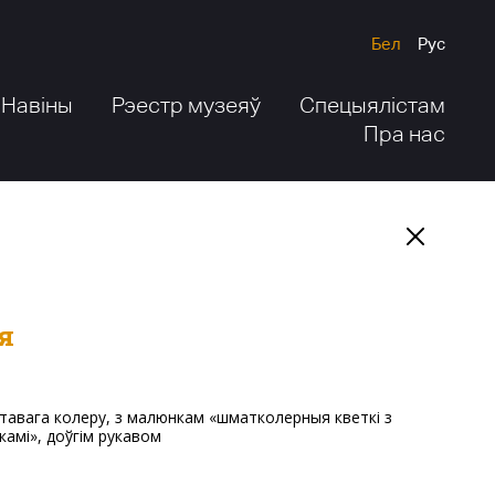
Бел
Рус
Навіны
Рэестр музеяў
Спецыялістам
Пра нас
я
нкамі», доўгім рукавом