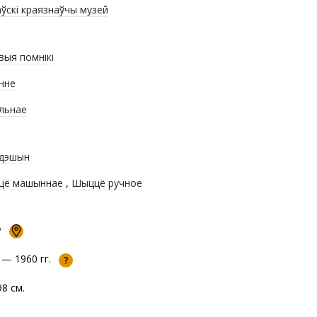
аўскі краязнаўчы музей
выя помнікі
нне
льнае
дэшын
цё машыннае
,
Шыццё ручное
Р
 — 1960 гг.
?
8 см.