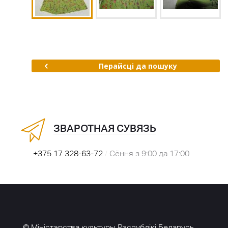
Перайсці да пошуку
ЗВАРОТНАЯ СУВЯЗЬ
+375 17 328-63-72
/
Сёння з 9:00 да 17:00
© Міністэрства культуры Рэспублікі Беларусь