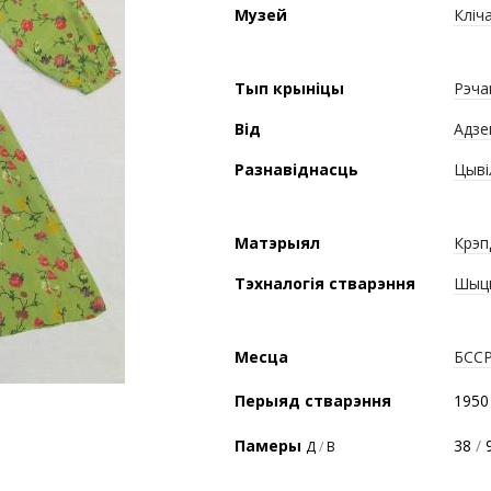
Музей
Кліч
Тып крыніцы
Рэча
Від
Адзе
Разнавіднасць
Цыві
Матэрыял
Крэп
Тэхналогія стварэння
Шыц
Месца
БСС
Перыяд стварэння
1950
Памеры
38
/
9
Д
/
В