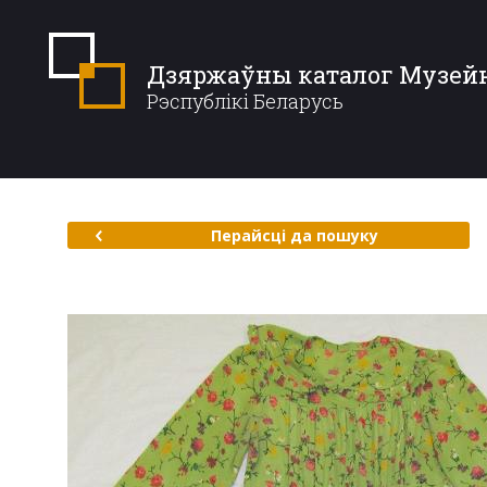
Дзяржаўны каталог Музей
Рэспублікі Беларусь
Перайсці да пошуку