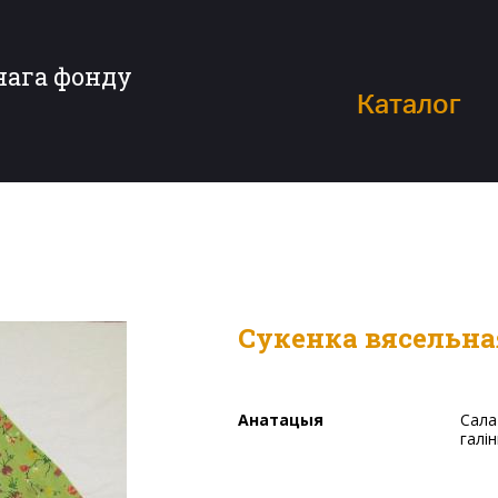
нага фонду
Каталог
Сукенка вясельна
Анатацыя
Салатавага колеру, з малюнкам «шматколерныя кветкі з
галі