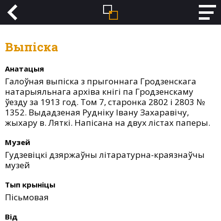
Выпіска
Анатацыя
Галоўная выпіска з прыгоннага Гродзенскага
натарыяльнага архіва кнігі па Гродзенскаму
ўезду за 1913 год. Том 7, старонка 2802 і 2803 №
1352. Выдадзеная Рудніку Івану Захаравічу,
жыхару в. Ляткі. Напісана на двух лістах паперы.
Музей
Гудзевіцкі дзяржаўны літаратурна-краязнаўчы
музей
Тып крыніцы
Пісьмовая
Від