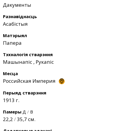
Дакументы
Разнавіднасць
Асабістыя
Матэрыял
Папера
Тэхналогія стварэння
Машынапіс
,
Рукапіс
Месца
Российская Империя
Перыяд стварэння
1913 г.
Памеры
Д
/
В
22,2
/
35,7 см.
Дадатковыя адзнакі