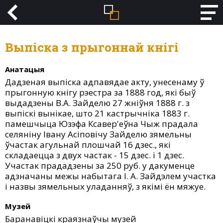
Выпіска з прыгоннай кнігі
Анатацыя
Дадзеная выпіска адпавядае акту, унесенаму ў
прыгонную кнігу рэестра за 1888 год, які быў
выдадзены В.А. Зайделю 27 жніўня 1888 г. з
выпіскі вынікае, што 21 кастрычніка 1883 г.
памешчыца Юзэфа Ксавер'еўна Чыж прадала
селяніну Івану Асіповічу Зайделю зямельны
ўчастак агульнай плошчай 16 дзес., які
складаецца з двух частак - 15 дзес. і 1 дзес.
Участак прададзены за 250 руб. у дакуменце
адзначаны межы набытага І. А. Зайдэлем участка
і назвы зямельных уладанняў, з якімі ён мяжуе.
Музей
Баранавіцкі краязнаўчы музей