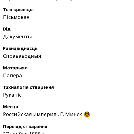
Тып крыніцы
Пісьмовая
Від
Дакументы
Разнавіднасць
Справаводныя
Матэрыял
Папера
Тэхналогія стварэння
Рукапіс
Месца
Российская империя
,
Г. Минск
Перыяд стварэння
27 жніўня 1888 г.