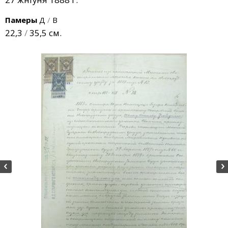
Памеры
Д
/
В
22,3
/
35,5 см.