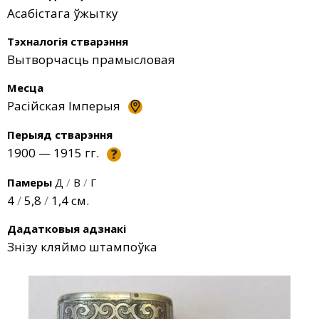
Асабістага ўжытку
Тэхналогія стварэння
Вытворчасць прамысловая
Месца
Расійская Імперыя
Перыяд стварэння
1900 — 1915 гг.
?
Памеры
Д
/
В
/
Г
4
/
5,8
/
1,4 см.
Дадатковыя адзнакі
Знізу кляймо штампоўка