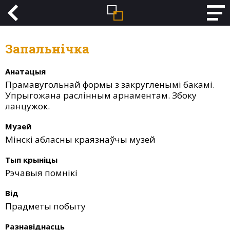
Запальнічка
Анатацыя
Прамавугольнай формы з закругленымі бакамі.
Упрыгожана раслінным арнаментам. Збоку
ланцужок.
Музей
Мінскі абласны краязнаўчы музей
Тып крыніцы
Рэчавыя помнікі
Від
Прадметы побыту
Разнавіднасць