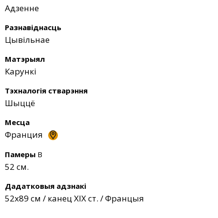
Адзенне
Разнавіднасць
Цывільнае
Матэрыял
Карункі
Тэхналогія стварэння
Шыццё
Месца
Франция
Памеры
В
52 см.
Дадатковыя адзнакі
52х89 см / канец XIX ст. / Францыя