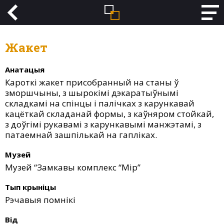
Жакет
Анатацыя
Кароткі жакет присобранный на станы ў
зморшчыны, з шырокімі дэкаратыўнымі
складкамі на спінцы і палічках з карункавай
кацёткай складанай формы, з каўняром стойкай,
з доўгімі рукавамі з карункавымі манжэтамі, з
патаемнай зашпількай на гапліках.
Музей
Музей “Замкавы комплекс “Мір”
Тып крыніцы
Рэчавыя помнікі
Від