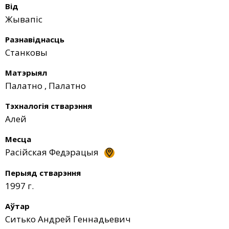
Від
Жывапіс
Разнавіднасць
Станковы
Матэрыял
Палатно
,
Палатно
Тэхналогія стварэння
Алей
Месца
Расійская Федэрацыя
Перыяд стварэння
1997 г.
Аўтар
Ситько Андрей Геннадьевич