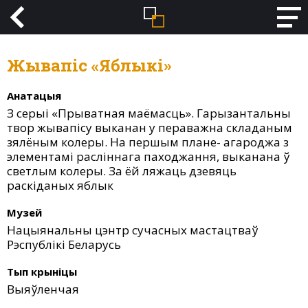
Жывапіс «Яблыкі»
Анатацыя
З серыі «Прыватная маёмасць». Гарызантальны
твор жывапісу выканан у пераважна складаным
зялёным колеры. На першым плане- агароджа з
элементамі расліннага паходжання, выканана ў
светлым колеры. За ёй ляжаць дзевяць
раскіданых яблык
Музей
Нацыянальны цэнтр сучасных мастацтваў
Рэспублікі Беларусь
Тып крыніцы
Выяўленчая