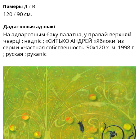
Памеры
Д
/
В
120
/
90 см.
Дадатковыя адзнакі
На адваротным баку палатна, у правай верхняй
чвэрці ; надпіс ; «СИТЬКО АНДРЕЙ «Яблоки"из
серии «Частная собственность"90х120 х. м. 1998 г.
; руская ; рукапіс