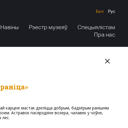
Бел
Рус
Навіны
Рэестр музеяў
Спецыялістам
Пра нас
 раніца»
роем. Астравок пасярэдзіне возера, чалавек у чоўне,
 лес.