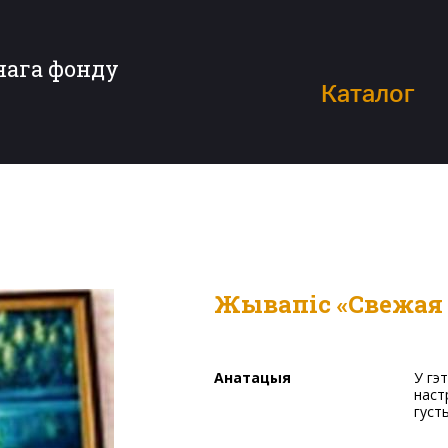
нага фонду
Каталог
Жывапіс «Свежая
Анатацыя
У гэтай карціне мастак дзеліцца добрым, бадзёрым ранішнім
наст
густы