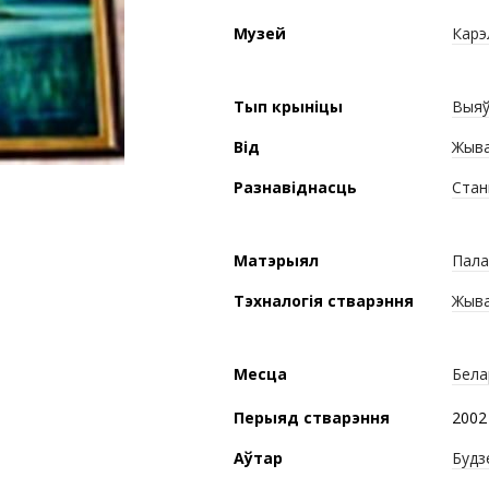
Музей
Карэ
Тып крыніцы
Выяў
Від
Жыва
Разнавіднасць
Стан
Матэрыял
Пала
Тэхналогія стварэння
Жыва
Месца
Бела
Перыяд стварэння
2002 
Аўтар
Будз