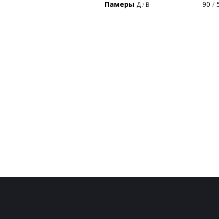
Памеры
90
/
5
Д
/
В