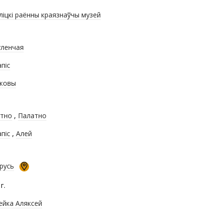
ліцкі раённы краязнаўчы музей
ленчая
піс
ковы
тно
,
Палатно
піс
,
Алей
русь
г.
ейка Аляксей