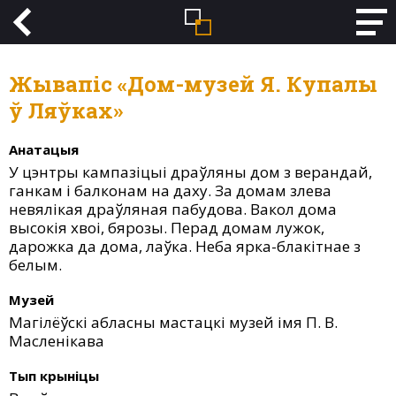
Жывапіс «Дом-музей Я. Купалы
ў Ляўках»
Анатацыя
У цэнтры кампазіцыі драўляны дом з верандай,
ганкам і балконам на даху. За домам злева
невялікая драўляная пабудова. Вакол дома
высокія хвоі, бярозы. Перад домам лужок,
дарожка да дома, лаўка. Неба ярка-блакітнае з
белым.
Музей
Магілёўскі абласны мастацкі музей імя П. В.
Масленікава
Тып крыніцы