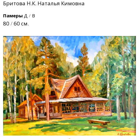
Бритова Н.К. Наталья Кимовна
Памеры
Д
/
В
80
/
60 см.