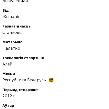
Выяўленчая
Від
Жывапіс
Разнавіднасць
Станковы
Матэрыял
Палатно
Тэхналогія стварэння
Алей
Месца
Республика Беларусь
Перыяд стварэння
2012 г.
Аўтар