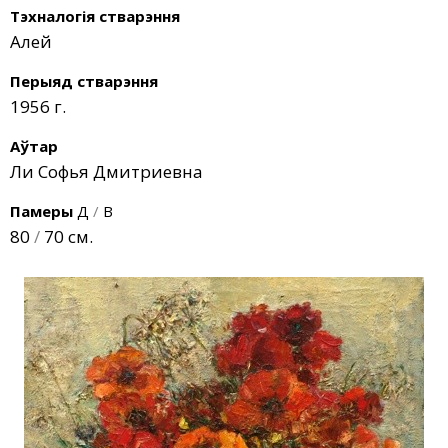
Тэхналогія стварэння
Алей
Перыяд стварэння
1956 г.
Аўтар
Ли Софья Дмитриевна
Памеры
Д
/
В
80
/
70 см.