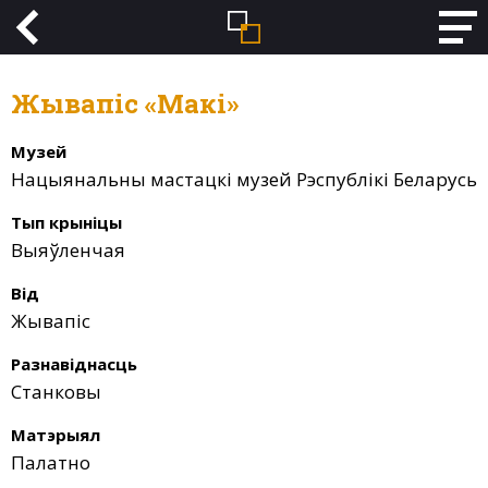
Жывапіс «Макі»
Музей
Нацыянальны мастацкі музей Рэспублікі Беларусь
Тып крыніцы
Выяўленчая
Від
Жывапіс
Разнавіднасць
Станковы
Матэрыял
Палатно