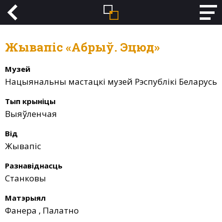
Жывапіс «Абрыў. Эцюд»
Музей
Нацыянальны мастацкі музей Рэспублікі Беларусь
Тып крыніцы
Выяўленчая
Від
Жывапіс
Разнавіднасць
Станковы
Матэрыял
Фанера
,
Палатно