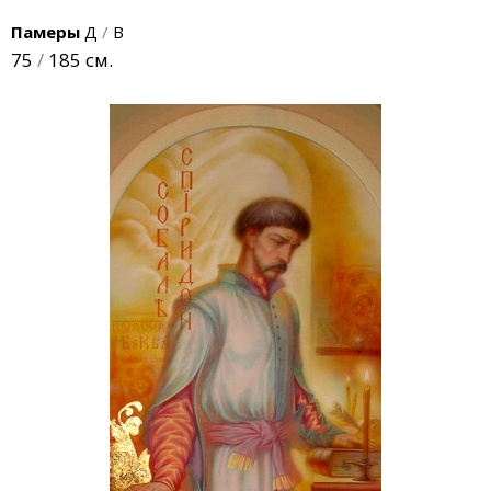
Памеры
Д
/
В
75
/
185 см.