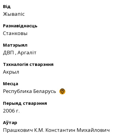
Від
Жывапіс
Разнавіднасць
Станковы
Матэрыял
ДВП
,
Аргаліт
Тэхналогія стварэння
Акрыл
Месца
Республика Беларусь
Перыяд стварэння
2006 г.
Аўтар
Прашкович К.М. Константин Михайлович