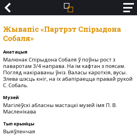
Жывапіс «Партрэт Спірыдона
Собаля»
Анатацыя
Малюнак Спірыдона Собаля ў поўны рост з
паваротам 3/4 направа. На ім кафтан з поясам.
Погляд накіраваны ўніз. Валасы кароткія, вусы.
Злева шэсць кніг, на іх абапіраецца правай рукой
С. Собаль.
Музей
Магілёўскі абласны мастацкі музей імя П. В.
Масленікава
Тып крыніцы
Выяўленчая