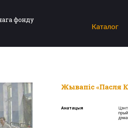
нага фонду
Каталог
Жывапіс «Пасля 
Анатацыя
Цэнтральную частку карціны займае група людзей, якія
прый
дэма