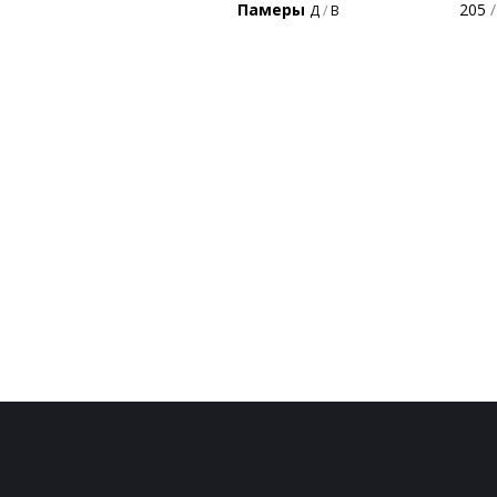
Памеры
205
/
Д
/
В