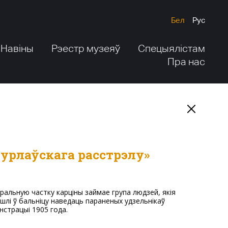
Бел
Рус
Навіны
Рэестр музеяў
Спецыялістам
Пра нас
Курлаўскага расстрэлу»
шлі ў бальніцу наведаць параненых удзельнікаў
нстрацыі 1905 года.