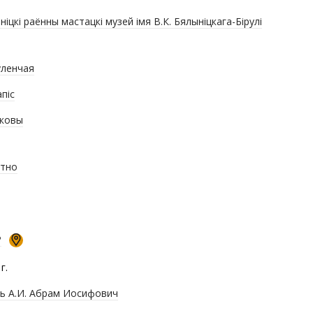
ніцкі раённы мастацкі музей імя В.К. Бялыніцкага-Бірулі
ленчая
піс
ковы
тно
Р
г.
ь А.И. Абрам Иосифович