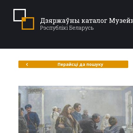
Дзяржаўны каталог Музей
Рэспублікі Беларусь
Перайсці да пошуку