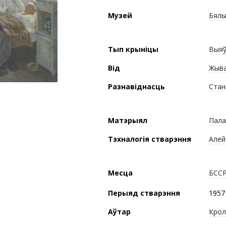
Музей
Бялы
Тып крыніцы
Выяў
Від
Жыва
Разнавіднасць
Стан
Матэрыял
Пала
Тэхналогія стварэння
Алей
Месца
БСС
Перыяд стварэння
1957 
Аўтар
Крол