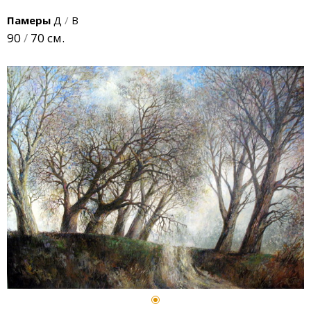
Памеры
Д
/
В
90
/
70 см.