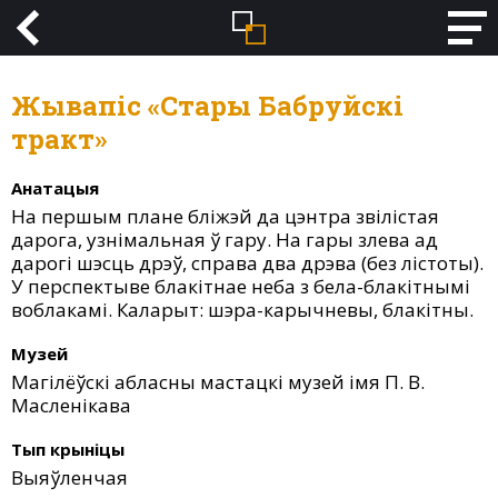
Жывапіс «Стары Бабруйскі
тракт»
Анатацыя
На першым плане бліжэй да цэнтра звілістая
дарога, узнімальная ў гару. На гары злева ад
дарогі шэсць дрэў, справа два дрэва (без лістоты).
У перспектыве блакітнае неба з бела-блакітнымі
воблакамі. Каларыт: шэра-карычневы, блакітны.
Музей
Магілёўскі абласны мастацкі музей імя П. В.
Масленікава
Тып крыніцы
Выяўленчая