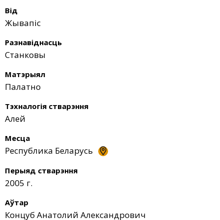
Від
Жывапіс
Разнавіднасць
Станковы
Матэрыял
Палатно
Тэхналогія стварэння
Алей
Месца
Республика Беларусь
Перыяд стварэння
2005 г.
Аўтар
Концуб Анатолий Александрович