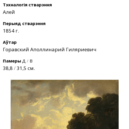
Тэхналогія стварэння
Алей
Перыяд стварэння
1854 г.
Аўтар
Горавский Аполлинарий Гиляриевич
Памеры
Д
/
В
38,8
/
31,5 см.