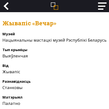
Жывапіс «Вечар»
Музей
Нацыянальны мастацкі музей Рэспублікі Беларусь
Тып крыніцы
Выяўленчая
Від
Жывапіс
Разнавіднасць
Станковы
Матэрыял
Палатно