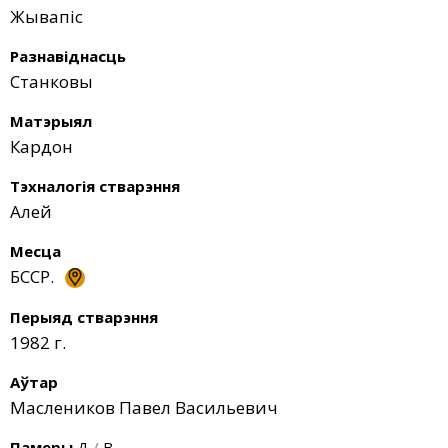
Жывапіс
Разнавіднасць
Станковы
Матэрыял
Кардон
Тэхналогія стварэння
Алей
Месца
БССР.
Перыяд стварэння
1982 г.
Аўтар
Маслеников Павел Васильевич
Памеры
Д
/
В