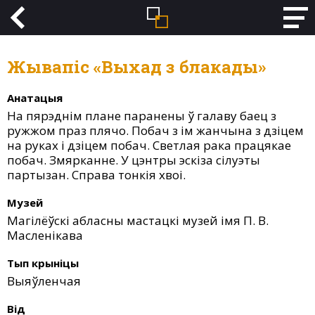
Жывапіс «Выхад з блакады»
Анатацыя
На пярэднім плане паранены ў галаву баец з
ружжом праз плячо. Побач з ім жанчына з дзіцем
на руках і дзіцем побач. Светлая рака працякае
побач. Змярканне. У цэнтры эскіза сілуэты
партызан. Справа тонкія хвоі.
Музей
Магілёўскі абласны мастацкі музей імя П. В.
Масленікава
Тып крыніцы
Выяўленчая
Від