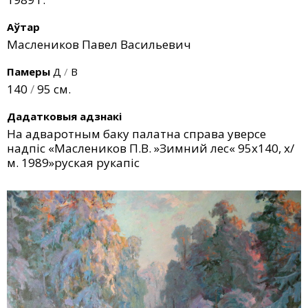
Аўтар
Маслеников Павел Васильевич
Памеры
Д
/
В
140
/
95 см.
Дадатковыя адзнакі
На адваротным баку палатна справа уверсе
надпіс «Маслеников П.В. »Зимний лес« 95х140, х/
м. 1989»руская рукапіс