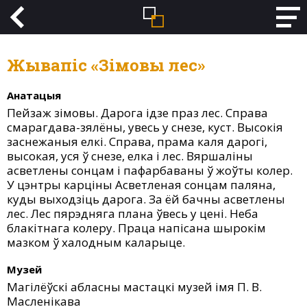
Жывапіс «Зімовы лес»
Анатацыя
Пейзаж зімовы. Дарога ідзе праз лес. Справа
смарагдава-зялёны, увесь у снезе, куст. Высокія
заснежаныя елкі. Справа, прама каля дарогі,
высокая, уся ў снезе, елка і лес. Вяршаліны
асветлены сонцам і пафарбаваны ў жоўты колер.
У цэнтры карціны Асветленая сонцам паляна,
куды выходзіць дарога. За ёй бачны асветлены
лес. Лес пярэдняга плана ўвесь у цені. Неба
блакітнага колеру. Праца напісана шырокім
мазком ў халодным каларыце.
Музей
Магілёўскі абласны мастацкі музей імя П. В.
Масленікава