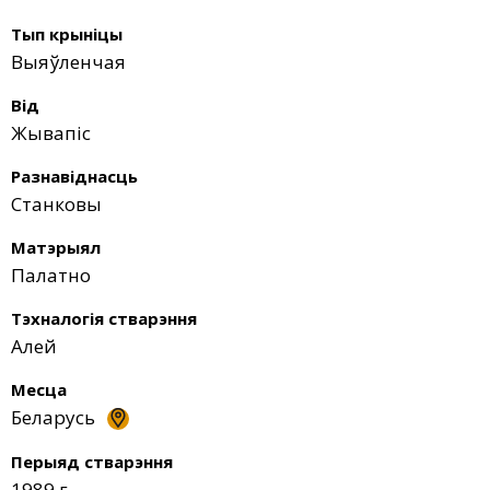
Тып крыніцы
Выяўленчая
Від
Жывапіс
Разнавіднасць
Станковы
Матэрыял
Палатно
Тэхналогія стварэння
Алей
Месца
Беларусь
Перыяд стварэння
1989 г.