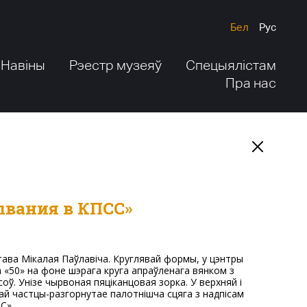
Бел
Рус
Навіны
Рэестр музеяў
Спецыялістам
Пра нас
бывания в КПСС»
а «50» на фоне шэрага круга апраўленага вянком з
соў. Унізе чырвоная пяціканцовая зорка. У верхняй і
ай частцы-разгорнутае палотнішча сцяга з надпісам
С».