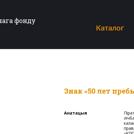
нага фонду
Каталог
Знак «50 лет пре
Анатацыя
Піратава Мікалая Паўлавіча. Круглявай формы, у цэнтры
лічб
кала
прав
«КПС