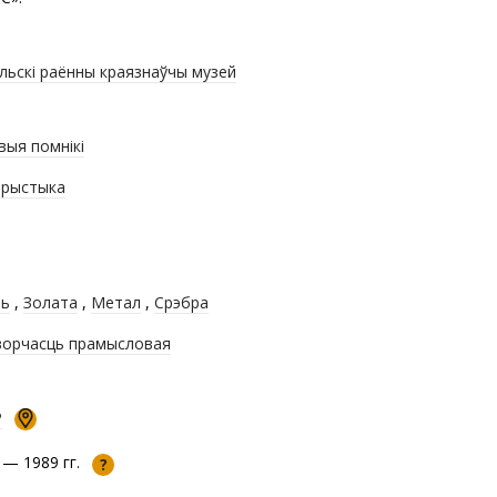
льскі раённы краязнаўчы музей
выя помнікі
рыстыка
ль
,
Золата
,
Метал
,
Срэбра
орчасць прамысловая
Р
 — 1989 гг.
?