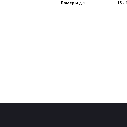
Памеры
15
/
1
Д
/
В