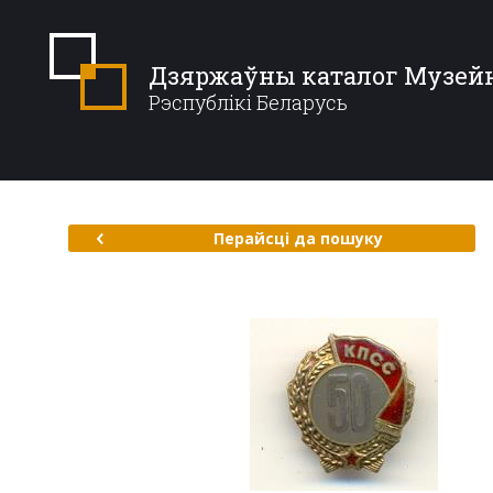
Дзяржаўны каталог Музей
Рэспублікі Беларусь
Перайсці да пошуку