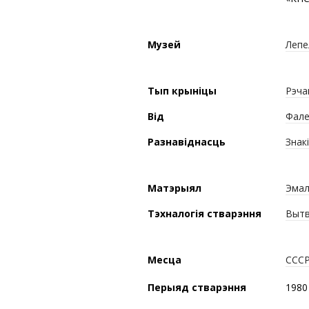
Музей
Лепе
Тып крыніцы
Рэча
Від
Фале
Разнавіднасць
Знакі
Матэрыял
Эма
Тэхналогія стварэння
Вытв
Месца
ССС
Перыяд стварэння
1980