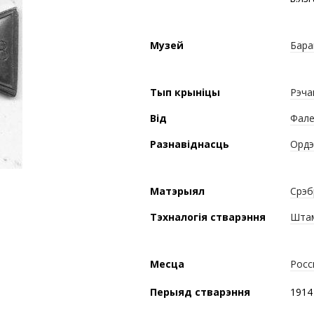
Музей
Бара
Тып крыніцы
Рэча
Від
Фале
Разнавіднасць
Орд
Матэрыял
Срэб
Тэхналогія стварэння
Шта
Месца
Росс
Перыяд стварэння
1914