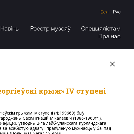
Бел
Рус
Навіны
Рэестр музеяў
Спецыялістам
Пра нас
еоргіеўскі крыж» IV ступені
гароджаны Сасім Ігнацій Мікалаевіч (1886-1963гг.),
р-афіцэр, узводны 2-га лейб-уланскага Курляндскага
а за асабістую адвагу і праяўленую мужнасць у баі пад
гарка (Польшча). Загад 12 Арміі