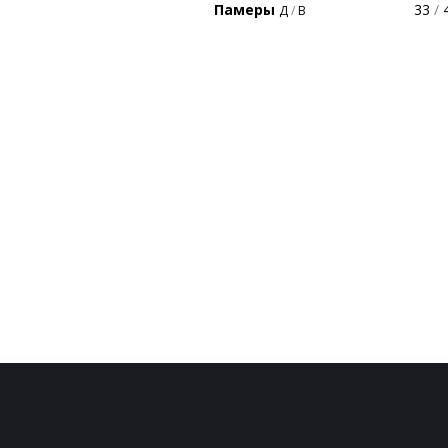
Памеры
33
/
4
Д
/
В