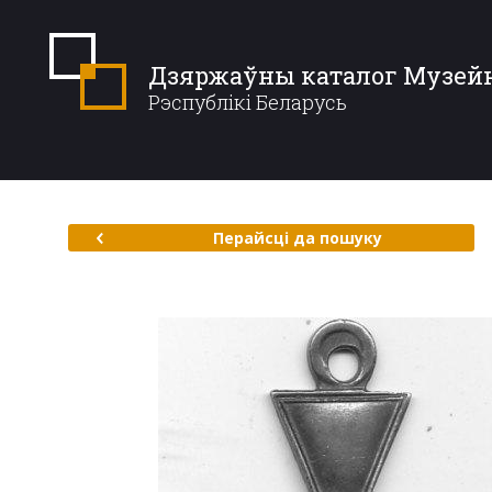
Дзяржаўны каталог Музей
Рэспублікі Беларусь
Перайсці да пошуку