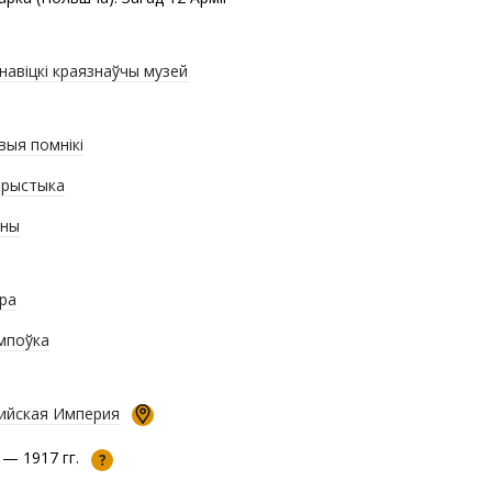
навіцкі краязнаўчы музей
выя помнікі
рыстыка
эны
ра
мпоўка
ийская Империя
 — 1917 гг.
?