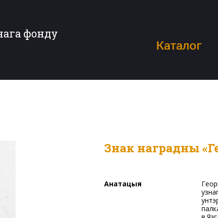
нага фонду
Каталог
Знак наградны «Г
Анатацыя
Георгіеўскім крыжам IV ступені (№199668) быў
узна
унтэ
палк
в.Яз