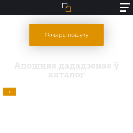
Фільтры пошуку
Апошняе дададзенае ў
каталог