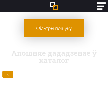
Фільтры пошуку
Апошняе дададзенае ў
каталог