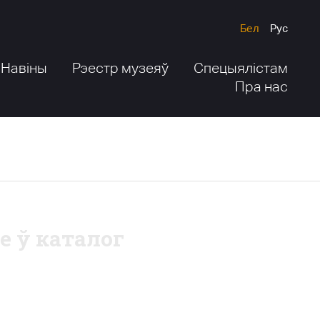
Бел
Рус
Навіны
Рэестр музеяў
Спецыялістам
Пра нас
е ў каталог