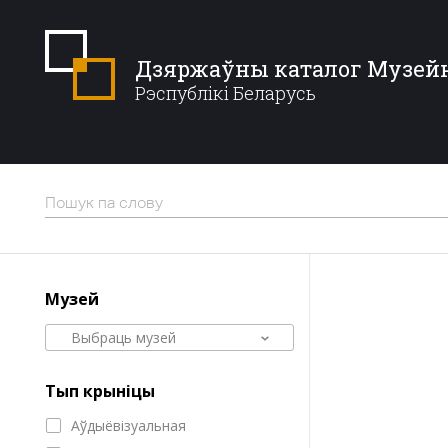
Дзяржаўны каталог Музей
Рэспублікі Беларусь
Музей
Выбраць музей
Тып крыніцы
Аўдыёвізуальная