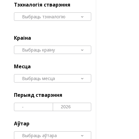
Тэхналогія стварэння
Выбраць тэхналогію
Краіна
Выбраць краіну
Месца
Выбраць месца
Перыяд стварэння
Аўтар
Выбраць аўтара