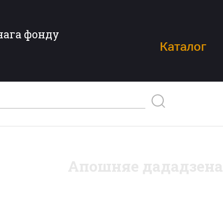
нага фонду
Каталог
Апошняе дададзена