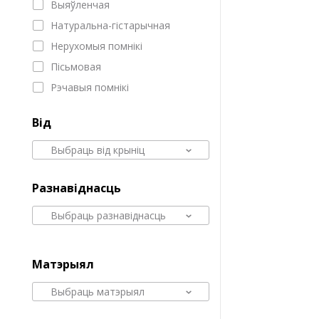
Выяўленчая
Натуральна-гістарычная
Нерухомыя помнікі
Пісьмовая
Рэчавыя помнікі
Від
Выбраць від крыніц
Разнавіднасць
Выбраць разнавіднасць
Матэрыял
Выбраць матэрыял