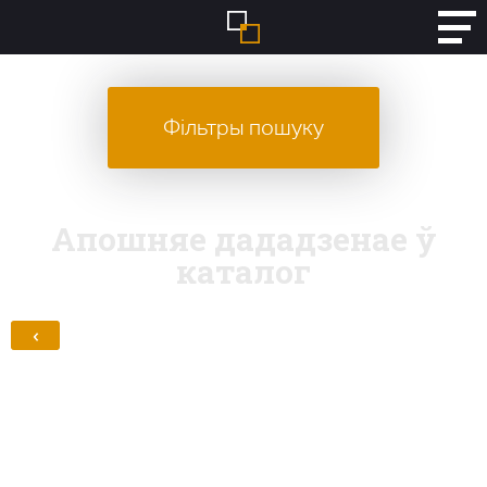
Фільтры пошуку
Апошняе дададзенае ў
каталог