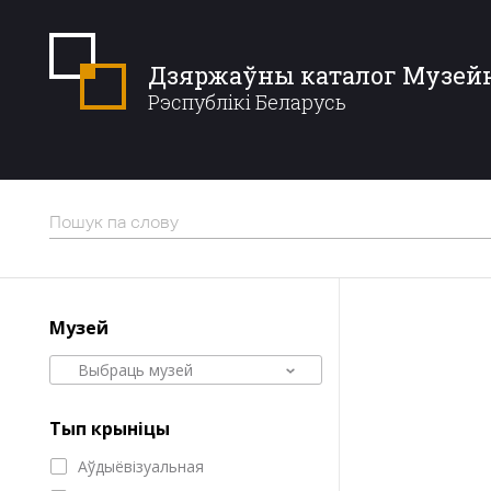
Дзяржаўны каталог Музей
Рэспублікі Беларусь
Музей
Выбраць музей
Тып крыніцы
Аўдыёвізуальная