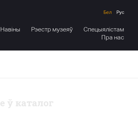
Бел
Рус
Навіны
Рэестр музеяў
Спецыялістам
Пра нас
е ў каталог