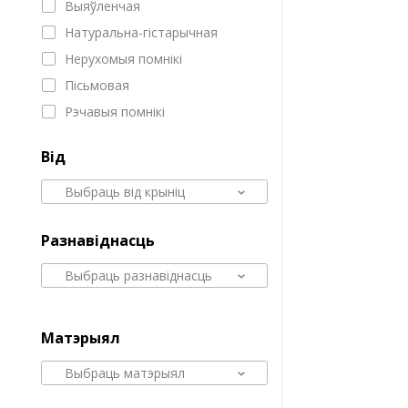
Выяўленчая
Натуральна-гістарычная
Нерухомыя помнікі
Пісьмовая
Рэчавыя помнікі
Від
Выбраць від крыніц
Разнавіднасць
Выбраць разнавіднасць
Матэрыял
Выбраць матэрыял