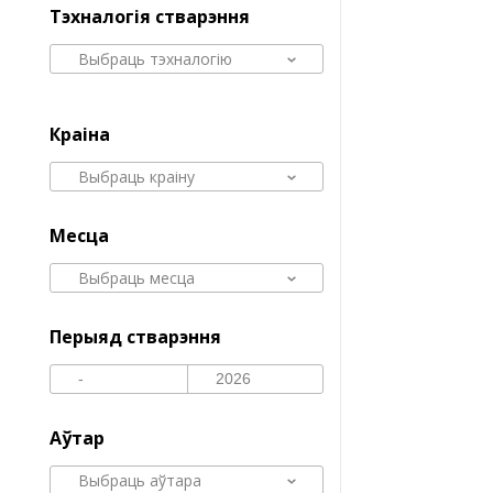
Тэхналогія стварэння
Выбраць тэхналогію
Краіна
Выбраць краіну
Месца
Выбраць месца
Перыяд стварэння
Аўтар
Выбраць аўтара