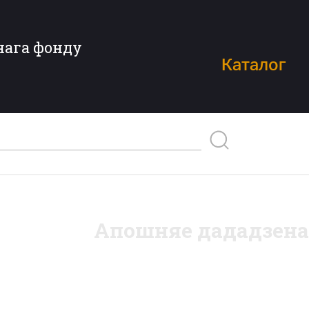
нага фонду
Каталог
Апошняе дададзена