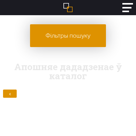
Фільтры пошуку
Апошняе дададзенае ў
каталог