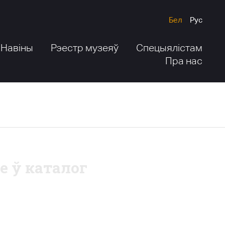
Бел
Рус
Навіны
Рэестр музеяў
Спецыялістам
Пра нас
е ў каталог