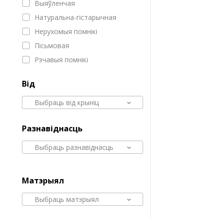
Выяўленчая
Натуральна-гістарычная
Нерухомыя помнікі
Пісьмовая
Рэчавыя помнікі
Від
Выбраць від крыніц
Разнавіднасць
Выбраць разнавіднасць
Матэрыял
Выбраць матэрыял