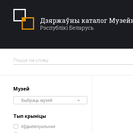
Дзяржаўны каталог Музей
Рэспублікі Беларусь
Музей
Выбраць музей
Тып крыніцы
Аўдыёвізуальная