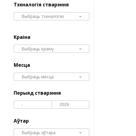
Тэхналогія стварэння
Выбраць тэхналогію
Краіна
Выбраць краіну
Месца
Выбраць месца
Перыяд стварэння
Аўтар
Выбраць аўтара