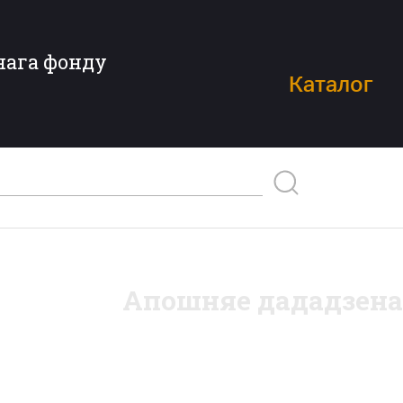
нага фонду
Каталог
Апошняе дададзена