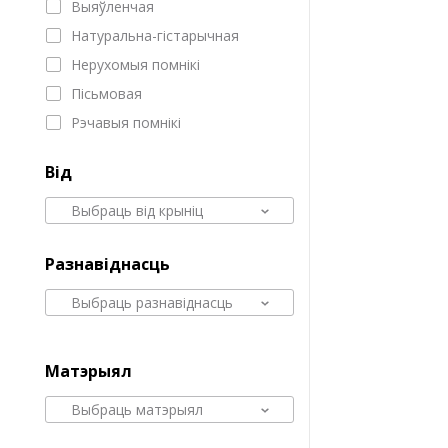
Выяўленчая
Натуральна-гістарычная
Нерухомыя помнікі
Пісьмовая
Рэчавыя помнікі
Від
Выбраць від крыніц
Разнавіднасць
Выбраць разнавіднасць
Матэрыял
Выбраць матэрыял