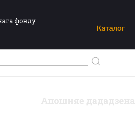
нага фонду
Каталог
Апошняе дададзена