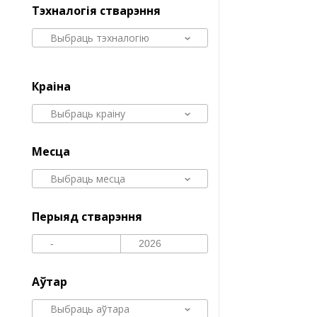
Тэхналогія стварэння
Выбраць тэхналогію
Краіна
Выбраць краіну
Месца
Выбраць месца
Перыяд стварэння
Аўтар
Выбраць аўтара