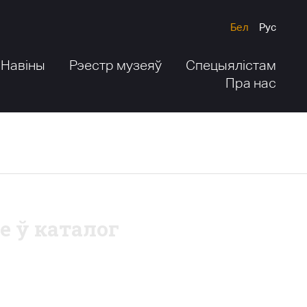
Бел
Рус
Навіны
Рэестр музеяў
Спецыялістам
Пра нас
е ў каталог