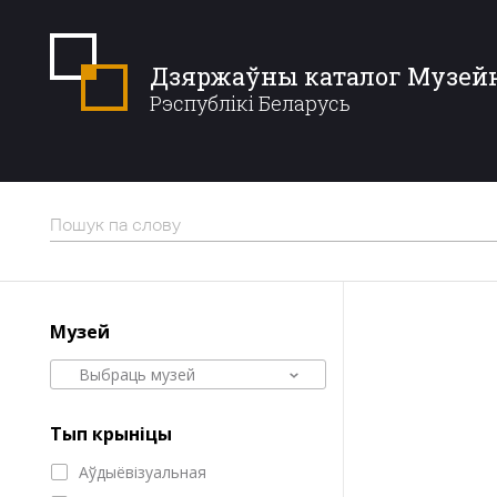
Дзяржаўны каталог Музей
Рэспублікі Беларусь
Музей
Выбраць музей
Тып крыніцы
Аўдыёвізуальная