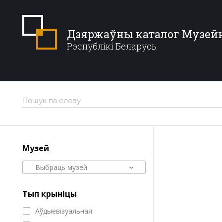
Дзяржаўны каталог Музей
Рэспублікі Беларусь
Музей
Выбраць музей
Тып крыніцы
Аўдыёвізуальная