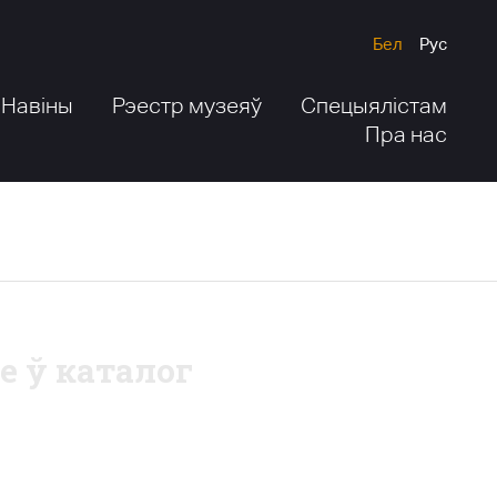
Бел
Рус
Навіны
Рэестр музеяў
Спецыялістам
Пра нас
е ў каталог