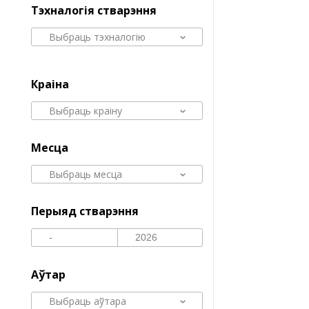
Тэхналогія стварэння
Выбраць тэхналогію
Краіна
Выбраць краіну
Месца
Выбраць месца
Перыяд стварэння
Аўтар
Выбраць аўтара