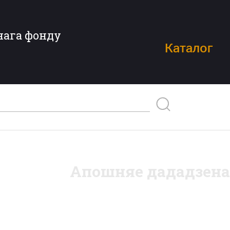
нага фонду
Каталог
Апошняе дададзена