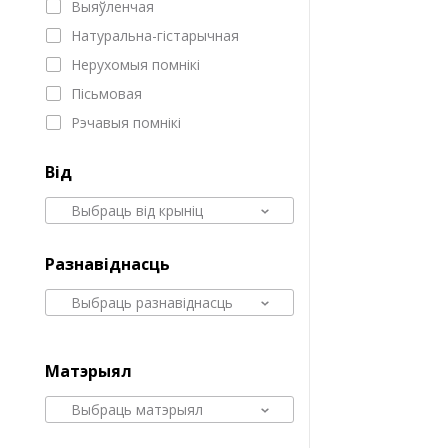
Выяўленчая
Натуральна-гістарычная
Нерухомыя помнікі
Пісьмовая
Рэчавыя помнікі
Від
Выбраць від крыніц
Разнавіднасць
Выбраць разнавіднасць
Матэрыял
Выбраць матэрыял