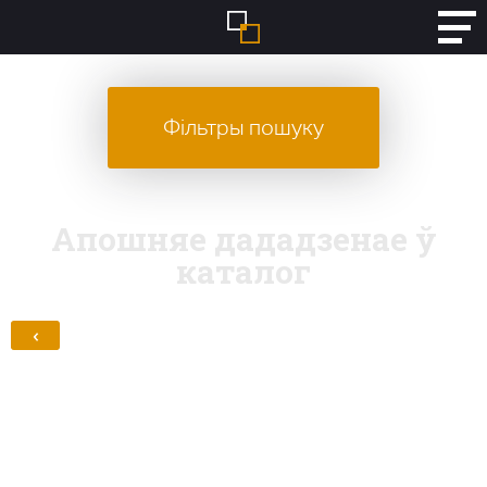
Фільтры пошуку
Апошняе дададзенае ў
каталог