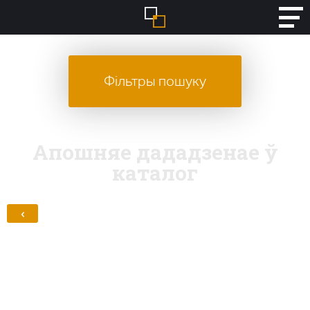
Фільтры пошуку
Апошняе дададзенае ў
каталог