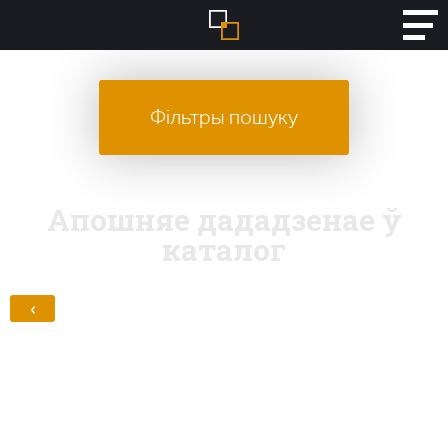
Фільтры пошуку
Апошняе дададзенае ў
каталог